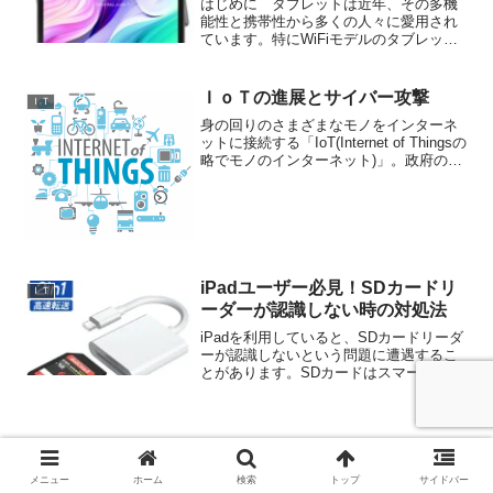
す。この手法により感情的な判断を排除
はじめに タブレットは近年、その多機
し、機械的かつ安定したトレードが可能
能性と携帯性から多くの人々に愛用され
です。
ています。特にWiFiモデルのタブレット
は、自宅やカフェなどのWiFi環境で気軽
に利用できることから人気が高まってい
ます。しかし、タブレットを選ぶ際には
ＩｏＴの進展とサイバー攻撃
ＩＴ
多くの要素を考慮...
身の回りのさまざまなモノをインターネ
ットに接続する「IoT(Internet of Thingsの
略でモノのインターネット)」。政府の成
長戦略の柱である第４次産業革命の実現
に不可欠な最先端技術の１つであるが、
ｌｏＴを標的にしたサイバー攻撃が...
iPadユーザー必見！SDカードリ
ＩＴ
ーダーが認識しない時の対処法
iPadを利用していると、SDカードリーダ
ーが認識しないという問題に遭遇するこ
とがあります。SDカードはスマートフォ
ンやデジタルカメラ、テレビなど様々な
機器で使用されていますが、その中でも
iPadでの使用時に認識されないトラブル
は少なくあり...
メニュー
ホーム
検索
トップ
サイドバー