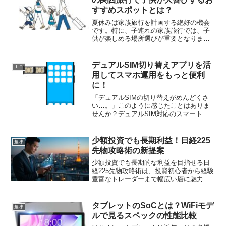
すすめスポットとは？
夏休みは家族旅行を計画する絶好の機会
です。特に、子連れの家族旅行では、子
供が楽しめる場所選びが重要となりま
す。関西地域には、そんな家族旅行にぴ
ったりの魅力的なスポットがたくさんあ
ります。本記事では、子供が大喜びする
デュアルSIM切り替えアプリを活
ＩＴ
関西のおすすめ旅行スポットをご紹介し
用してスマホ運用をもっと便利
ます。動物とふれあえる場所から自然を
に！
満喫できる場所、さらには体験型のスポ
ットやリラックスできるリゾートまで、
「デュアルSIMの切り替えがめんどくさ
さまざまな選択肢がそろっています。子
い…。」このように感じたことはありま
連れでの関西旅行を楽しく、充実したも
せんか？デュアルSIM対応のスマートフ
のにするための参考にしてください。
ォンは、1台で2つの電話番号や回線を利
用できる便利な機能ですが、そのメリッ
トを最大限に活かすためには、データ通
少額投資でも長期利益！日経225
趣味
信の切り替えを頻繁...
先物攻略術の新提案
少額投資でも長期的な利益を目指せる日
経225先物攻略術は、投資初心者から経験
豊富なトレーダーまで幅広い層に魅力的
な選択肢を提供しています。中でも
「BGM法」は、テクニカル分析を捨てた
新時代の日経225先物投資戦略として注目
タブレットのSoCとは？WiFiモデ
趣味
されており、日中立会の始値と終値を活
ルで見るスペックの性能比較
用したシンプルなルールに基づいていま