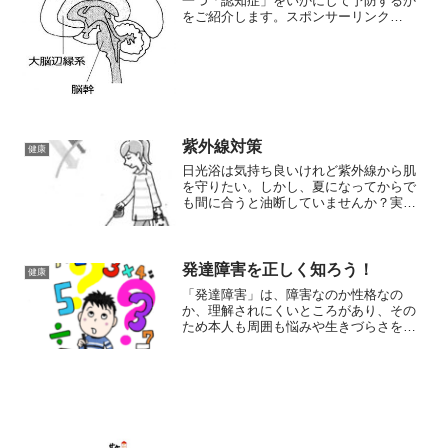
一つ「認知症」をいかにして予防するか
法が求められます。かゆみ止めの塗り薬
をご紹介します。スポンサーリンク
として処方されるステロイド外用薬は、
(adsbygoogle = window.adsbygoogle ||
その効果の強さによって5段階に分類され
[]).push({});認知症は年齢ではない認知症
ています:1.弱い (ウィーク)2.普通 (マイル
は、いわ...
ド)3.強い (ストロング)4.とても強い (ベリ
ーストロング)5.最も強い (ストロンゲス
ト)この分類において、「とても強い」と
「最も強い」ランクのステロイド外用薬
は医療用医薬品としてのみ使用され、医
紫外線対策
師の処方箋が必要です。具体的な使用例
健康
として:・ランク1 (弱い): 大人の顔や首、
日光浴は気持ち良いけれど紫外線から肌
陰部・外陰部、子供の顔や体に一時的に
を守りたい。しかし、夏になってからで
使用・ランク2 (普通): 体の平面的な赤み
も間に合うと油断していませんか？実は
や痒みに使用・ランク3 (強い): 大人の長
４、５月も紫外線は強く、早めのケアが
引いた体の赤み・かゆみや盛り上がり、
必要です。そこで今回は紫外線対策につ
子供の虫さされによる腫れなどに使用・
いて、ご紹介します。スポンサーリンク
ランク4 (とても強い): より重症な症状に
(adsbygoogl...
発達障害を正しく知ろう！
健康
使用・ランク5 (最も強い): ブツっと盛り
上がった治りにくい痒疹やケロイドなど
「発達障害」は、障害なのか性格なの
に使用。処方される薬の強さは、症状の
か、理解されにくいところがあり、その
程度や部位、患者の年齢などによって医
ため本人も周囲も悩みや生きづらさを抱
師が判断します。
えがちです。しかし、正しい認識に基づ
き、適切に対応することで、つらさを軽
減したり、特性を長所にしていくことも
できます。そこで今回は、子...