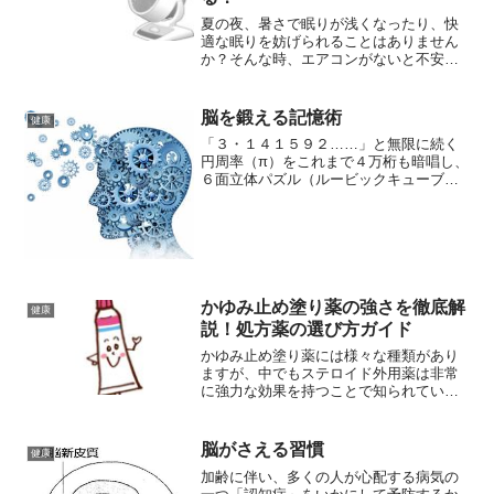
夏の夜、暑さで眠りが浅くなったり、快
適な眠りを妨げられることはありません
か？そんな時、エアコンがないと不安に
感じるかもしれませんが、実はサーキュ
レーターがあれば、快適な睡眠を手に入
れることができます。今回は、サーキュ
脳を鍛える記憶術
健康
レーターを使った快眠術に...
「３・１４１５９２……」と無限に続く
円周率（π）をこれまで４万桁も暗唱し、
６面立体パズル（ルービックキューブ）
を目隠しで完成させてしまう友寄英哲さ
ん。御年84歳。今なお、記録更新に挑む
友寄さんに″脳を鍛える記憶術″などを聞
きました。スポンサ...
かゆみ止め塗り薬の強さを徹底解
健康
説！処方薬の選び方ガイド
かゆみ止め塗り薬には様々な種類があり
ますが、中でもステロイド外用薬は非常
に強力な効果を持つことで知られていま
す。ステロイドは副腎皮質ホルモンを合
成した外用薬であり、炎症を抑える効果
があります。しかし、その強さや使用方
脳がさえる習慣
健康
法を間違えると、副作用を引き起こす可
加齢に伴い、多くの人が心配する病気の
能性があるため、正しい選び方と使用方