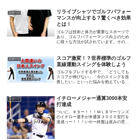
り、特に配信プラットフォームやアプリ
を活用することで、手軽に競技を楽しむ
ことができます。オリンピック配信には
リライブシャツでゴルフパフォー
スポーツ
さまざまな方法があります。例えば、
マンスが向上する？驚くべき効果
NHKのWebサイトや「NHKプラス」、民
とは！
放テレビ局が連携する公式テレビポータ
ルサイト「TVer」、オリンピック公式競
ゴルフは技術と体力が重要なスポーツで
技動画配信サイトの「オリンピック動画 -
あり、ゴルフパフォーマンス向上のため
リプレイ ＆ ハイライト」などがその代表
に様々な方法が試されています。その中
です。
で、最近注目を浴びているのが「リライ
ブシャツ」です。このシャツは、特許を
取得したウェアであり、着用することで
スコア激変！？世界標準のゴルフ
スポーツ
筋力や柔軟性が向上すると...
直線運動スイングを体験しよう
ゴルフをプレイする中で、「どうしても
スコアが伸びない」「今のスイングを改
善したい」といった悩みを抱えている方
も多いのではないでしょうか？従来の日
本で教えられてきた「回転運動」を重視
したゴルフスイングは、確かに有効な場
イチローメジャー通算3000本安
スポーツ
合もあります。しかし、近...
打達成
ついに、キター！！！ＭＬＢマーリンズ
のイチロー選手が米通算３０００安打を
達成っー！！！いやー終盤は産みの苦し
みでさずがにイチローでもプレッシャー
がかかってるのかなーと思いましたが歓
喜の瞬間が来ましたねー。イチローが密