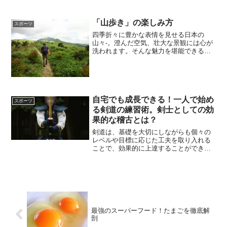
かに涙したという報道もあ...
「山歩き」の楽しみ方
スポーツ
四季折々に豊かな表情を見せる日本の
山々-。澄んだ空気、壮大な景観には心が
洗われます。そんな魅力を堪能できる
「山歩き」についてご紹介します。スポ
ンサーリンク (adsbygoogle =
window.adsbygoogle || []).p...
自宅でも成長できる！一人で始め
スポーツ
る剣道の練習術。剣士としての効
果的な稽古とは？
剣道は、基礎を大切にしながらも個々の
レベルや目標に応じた工夫を取り入れる
ことで、効果的に上達することができま
す。正しいフォームや姿勢、素振り、足
さばきといった基本動作を繰り返し磨く
ことはもちろん、精神的な成長を意識し
た稽古や集中力を高めるトレーニングも
重要な要素です。また、自宅での練習で
は限られたスペースを最大限活用し、無
理なく継続できる練習環境を整えること
最強のスーパーフード！たまごを徹底解
がポイントとなります。
剖