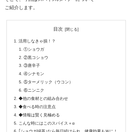
ご紹介します。
目次
活用しなきゃ損！？
①ショウガ
②黒コショウ
③唐辛子
④シナモン
⑤ターメリック（ウコン）
⑥ニンニク
◆他の食材との組み合わせ
◆食べる時の注意点
◆情報は賢く見極める
こんな時にはこのスパイス＋α
｢ショウガ緑茶｣なら毎日続けられ、健康効果もＷに！