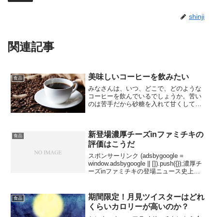
shinji
関連記事
美味しいコーヒーを飲みたい
食品
みなさんは、いつ、どこで、どのような
コーヒーを飲んでいるでしょうか。苦い
のは苦手だから砂糖を入れて甘くしてと
いう人、お気に入りの豆を自分でドリッ
プして飲むのが一番というこだわり派、
休憩時の時の缶コーヒーに癒されるな
新登場濃厚チーズinファミチキの
ど、その好みは様々でしょう...
食品
評価はこうだ
スポンサーリンク (adsbygoogle =
window.adsbygoogle || []).push({});濃厚チ
ーズinファミチキの登場ニュース史上最
大のファミチキが新登場ファミリーマー
トの大人気ホットスナック「ファミチ
キ」シリ...
期間限定！月見ツイスターはどれ
食品
くらいカロリーが高いのか？