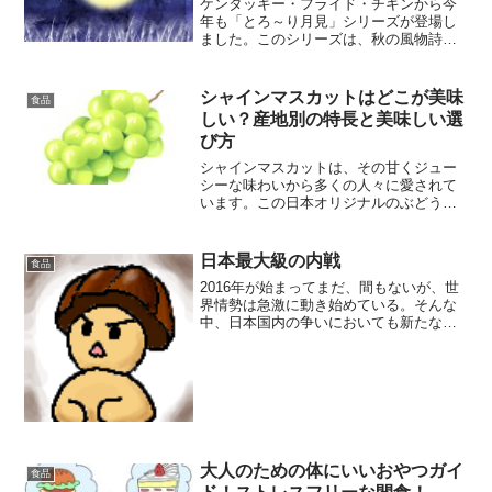
ケンタッキー・フライド・チキンから今
年も「とろ～り月見」シリーズが登場し
ました。このシリーズは、秋の風物詩と
して毎年大人気です。中でも「とろ～り
月見ツイスター」は卵のとろとろ感と豊
富なバリエーションが魅力。気になるの
シャインマスカットはどこが美味
食品
はそのカロリーですが、本...
しい？産地別の特長と美味しい選
び方
シャインマスカットは、その甘くジュー
シーな味わいから多くの人々に愛されて
います。この日本オリジナルのぶどう品
種は、特に果物好きの方々にとって、そ
の特徴的なサクッとした食感と芳醇なマ
スカット香が魅力です。しかし、一口に
日本最大級の内戦
食品
シャインマスカットといっ...
2016年が始まってまだ、間もないが、世
界情勢は急激に動き始めている。そんな
中、日本国内の争いにおいても新たな局
面が・・・。1980年に『きのこの山』派
と、『たけのこの里』派との間で勃発し
た、日本国最大級の内戦『きのこたけの
こ戦争』。197...
大人のための体にいいおやつガイ
食品