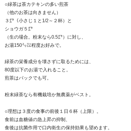
○緑茶は茶カテキンの多い煎茶
（他のお茶は向きません）
３㌘（小さじ１と1/2～２杯）と
ショウガ５㌘
（生の場合。粉末なら0.5㌘）に対し、
お湯150㍉㍑程度お好みで。
緑茶の栄養成分を壊さずに取るためには、
80度以下のお湯で入れること。
煎茶はパックでも可。
粉末緑茶なら有機栽培か無農薬がベスト。
○理想は３度の食事の前後１日６杯（上限）。
食前は血糖値の急上昇の抑制、
食後は抗菌作用で口内衛生の保持効果も望めます。