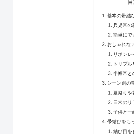
目
基本の帯結
兵児帯の
簡単にで
おしゃれな
リボンレ
トリプル
半幅帯と
シーン別の
夏祭りや
日常のリ
子供と一
帯結びをも
結び目を