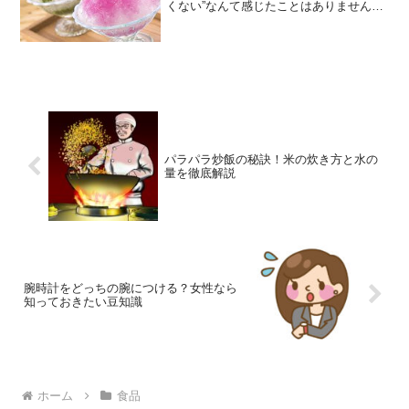
くない”なんて感じたことはありません
か？今回は、家庭でも作れる「ワンラン
ク上のかき氷」についてご紹介します。
スポンサーリンク (adsbygoogle =
window.a...
パラパラ炒飯の秘訣！米の炊き方と水の
量を徹底解説
腕時計をどっちの腕につける？女性なら
知っておきたい豆知識
ホーム
食品