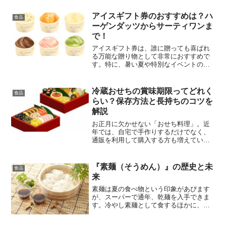
アイスギフト券のおすすめは？ハ
食品
ーゲンダッツからサーティワンま
で！
アイスギフト券は、誰に贈っても喜ばれ
る万能な贈り物として非常におすすめで
す。特に、暑い夏や特別なイベントの際
に贈られると、受け取った方の心に響く
こと間違いありません。アイスクリーム
のブランドもハーゲンダッツやサーティ
冷蔵おせちの賞味期限ってどれく
食品
ワンといった人気ブランド...
らい？保存方法と長持ちのコツを
解説
お正月に欠かせない「おせち料理」。近
年では、自宅で手作りするだけでなく、
通販を利用して購入する方も増えていま
す。しかし、特に冷蔵おせちの賞味期限
や保存方法については、しっかりと理解
しておく必要があります。本記事では、
『素麺（そうめん）』の歴史と未
食品
冷蔵おせちの賞味期限とそ...
来
素麺は夏の食べ物という印象があぴます
が、スーパーで通年、乾麺を入手できま
す。冷やし素麺として食するほかに、熱
いつゆを掛けて食べる「にゅうめん」、
油で揚げる食べ方もあります。味噌汁や