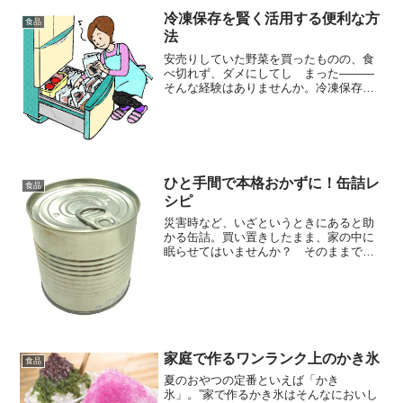
吸い物の具にしたり、魚との相性が良い
冷凍保存を賢く活用する便利な方
ため、瀬戸内地方の「鯛素...
食品
法
安売りしていた野菜を買ったものの、食
べ切れず、ダメにしてし まった―――
そんな経験はありませんか。冷凍保存を
賢く活用することで、無駄なく食材を使
い切れます。キュウリなど「冷凍には不
向き」と思われがちな食材も、素材の特
徴を生かして冷凍すれば、...
ひと手間で本格おかずに！缶詰レ
食品
シピ
災害時など、いざというときにあると助
かる缶詰。買い置きしたまま、家の中に
眠らせてはいませんか？ そのままでも
食べられる缶詰ですが、少し手を加える
と、一層おいしく味わうことができま
す。また、普段使いすることで、料理の
時短につながるというメリッ...
家庭で作るワンランク上のかき氷
食品
夏のおやつの定番といえば「かき
氷」。”家で作るかき氷はそんなにおいし