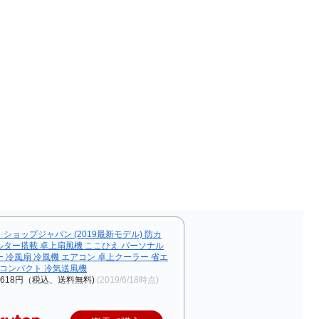
ショップジャパン (2019最新モデル) 防カ
ルター搭載 卓上扇風機 ここひえ パーソナル
 冷風扇 冷風機 エアコン 卓上クーラー 省エ
 コンパクト 冷気送風機
618円（税込、送料無料)
(2019/6/18時点)