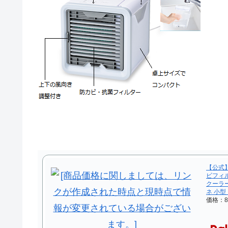
【公式】
ビフィ
クーラー
ネ 小型
価格：8