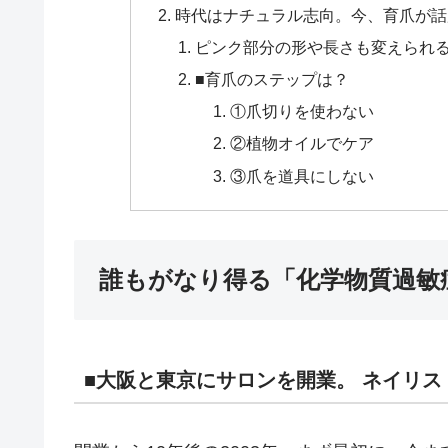
時代はナチュラル志向。今、育爪が話
ピンク部分の形や長さも変えられ
■育爪のステップは？
①爪切りを使わない
②植物オイルでケア
③爪を道具にしない
誰もがなり得る「化学物質過敏
■大阪と東京にサロンを開業。 ネイリ