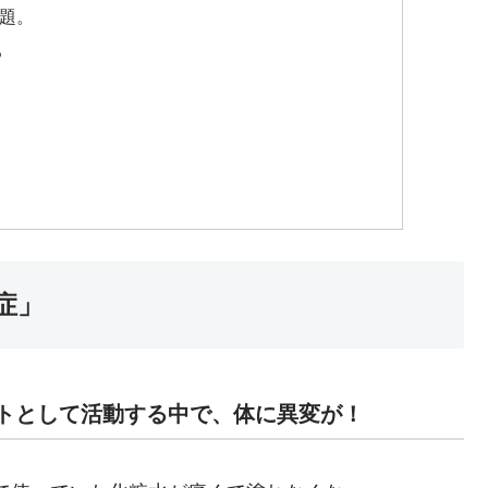
題。
る
症」
ストとして活動する中で、体に異変が！