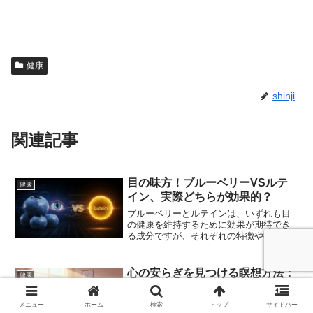
健康
shinji
関連記事
目の味方！ブルーベリーVSルテ
健康
イン、実際どちらが効果的？
ブルーベリーとルテインは、いずれも目
の健康を維持するために効果が期待でき
る成分ですが、それぞれの特徴や役割は
異なります。ブルーベリーに含まれるア
ントシアニンは、目の疲労軽減や視力改
善、血流改善に寄与し、特にパソコンや
心の安らぎを見つける瞑想方法：
健康
スマホの使用による疲れ目対策として注
初心者でもできる簡単な呼吸法
目されています。一方、ルテインは、紫
外線やブルーライトから目を保護する作
瞑想と呼吸法は、現代社会のストレスや
メニュー
ホーム
検索
トップ
サイドバー