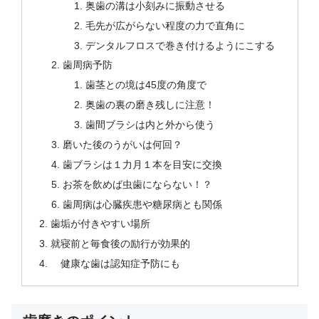
奥歯の溝は小刻みに振動させる
毛先が広がらない程度の力で直角に
デンタルフロスで巻き付けるようにこする
歯周病予防
歯茎との境は45度の角度で
奥歯の裏の磨き残しに注意！
歯間ブラシは内と外から使う
磨いた後のうがいは何回？
歯ブラシは１力月１本を目安に交換
お茶を飲めば虫歯にならない！？
歯周病は心臓疾患や糖尿病とも関係
歯垢が付きやすい場所
就寝前と毎食後の励行が効果的
健康な歯は認知症予防にも