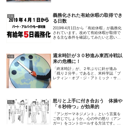
通りにいかない山を貫き通し、道と道を
つなけ、町と町を結ぶ。今やトンネル
は、...
義務化された有給休暇の取得でき
社会
る日数
2019年4月1日から「有給休暇」が義務化
されています。改めて有給休暇が取得で
きる主な条件を確認してみたいと思いま
す。1年間正社員の時、取れる有給休暇同
じ職場で正社員として１年間働いている
場合の有給休暇の日数をはというと、法
週末時計が３０秒進み東西冷戦以
律上では入社して...
社会
来の危機に！
「終末時計」が、２年ぶりに針が進み
「残り２分半」であると、米科学誌「ブ
レティン・オブ・ジ・アトミック・サイ
エンティスツ」（原子力科学者会報）が
２６日発表したそうです。週末時計とは
世界終末時計（せかいしゅうまつどけ
い、英語: Doomsday...
怒りと上手に付き合おう 体操や
社会
「６秒待つ」が効果的
「アンガーマネジメント」という言葉を
ご存じでしょうか。心の中の怒り（アン
ガー）をコントロールする方法です。子
どもたちにも知ってもらおうと、「日本