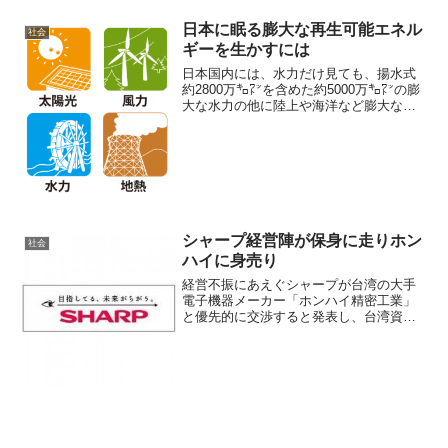
アンガーマネジメント協会」代表理事の
安藤俊介さんが小学校で、その教育活動
日本に眠る膨大な再生可能エネル
社会
を行っています。学校で子...
ギーを生かすには
日本国内には、水力だけ見ても、揚水式
約2800万㌔㍗を含めた約5000万㌔㍗の膨
大な水力の他に陸上や海洋など膨大な再
生可能エネルギーが眠っている。これら
の国産エネルギーをいかにして活用する
べきかそのヒントとなりうる国であるノ
ルウェーについて...
シャープ経営陣が保身に走りホン
社会
ハイに身売り
経営不振にあえぐシャープが台湾の大手
電子機器メーカー「ホンハイ精密工業」
と優先的に交渉すると発表し、台湾資本
の傘下で再建を目指すことが濃厚となり
ました。これまで、国と民間が作る官民
ファンド「産業革新機構」と、「ホンハ
イ精密工業」から再建策の...