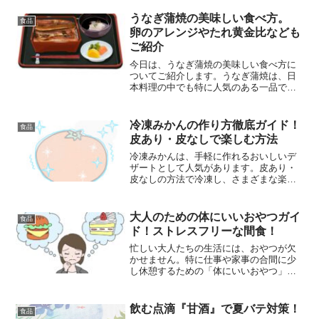
います。10代、20代の若...
うなぎ蒲焼の美味しい食べ方。
食品
卵のアレンジやたれ黄金比なども
ご紹介
今日は、うなぎ蒲焼の美味しい食べ方に
ついてご紹介します。うなぎ蒲焼は、日
本料理の中でも特に人気のある一品です
よね。その香ばしい香りとふわふわの食
感がたまりません。こちらでは、いくつ
かのうなぎ蒲焼の美味しい食べ方に加え
冷凍みかんの作り方徹底ガイド！
食品
て、卵を使ったうなぎ蒲焼...
皮あり・皮なしで楽しむ方法
冷凍みかんは、手軽に作れるおいしいデ
ザートとして人気があります。皮あり・
皮なしの方法で冷凍し、さまざまな楽し
み方ができるのも魅力です。本記事で
は、冷凍みかんの作り方を徹底的にガイ
ドします。基本の作り方から、美味しく
大人のための体にいいおやつガイ
食品
するコツ、そしてアレンジレ...
ド！ストレスフリーな間食！
忙しい大人たちの生活には、おやつが欠
かせません。特に仕事や家事の合間に少
し休憩するための「体にいいおやつ」を
選ぶことは、健康を維持しながらストレ
スを軽減する上で非常に重要です。本ガ
イドでは、大人のための健康的なおやつ
飲む点滴『甘酒』で夏バテ対策！
食品
をテーマに、おすすめの選...