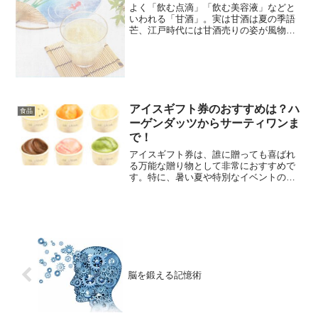
よく「飲む点滴」「飲む美容液」などと
いわれる「甘酒」。実は甘酒は夏の季語
芒、江戸時代には甘酒売りの姿が風物詩
だったとか。なぜ、夏に売られていたの
か？今、注目されている”甘酒パワー”につ
いてご紹介します。スポンサーリンク
(adsbygoog...
アイスギフト券のおすすめは？ハ
食品
ーゲンダッツからサーティワンま
で！
アイスギフト券は、誰に贈っても喜ばれ
る万能な贈り物として非常におすすめで
す。特に、暑い夏や特別なイベントの際
に贈られると、受け取った方の心に響く
こと間違いありません。アイスクリーム
のブランドもハーゲンダッツやサーティ
ワンといった人気ブランド...
脳を鍛える記憶術